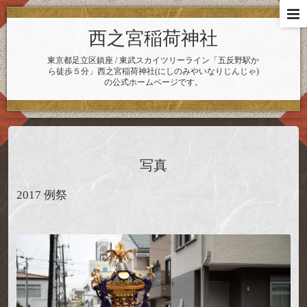
西之宮稲荷神社
東京都足立区鎮座 / 東武スカイツリーライン「五反野駅か
ら徒歩５分」西之宮稲荷神社(にしのみやいなりじんじゃ)
の公式ホームページです。
写真
2017 例祭